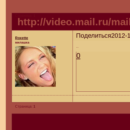
Страница:
1
http://video.mail.ru/ma
Поделиться
2012-1
Roxette
милашка
...
0
Страница:
1