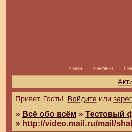
Форум
Участники
Пра
Акт
Привет, Гость!
Войдите
или
заре
»
Всё обо всём
»
Тестовый 
»
http://video.mail.ru/mail/sh