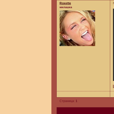
Roxette
милашка
Страница:
1