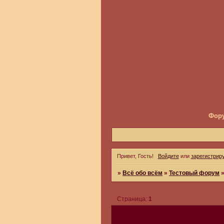
Фор
Привет, Гость!
Войдите
или
зарегистрир
»
Всё обо всём
»
Тестовый форум
Страница:
1