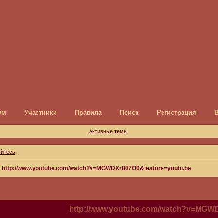
ум
Участники
Правила
Поиск
Регистрация
Активные темы
уйтесь
.
»
http://www.youtube.com/watch?v=MGWDXr807O0&feature=youtu.be
http://www.youtube.com/watch?v=MGW