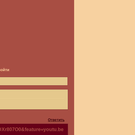
Войти
Ответить
DXr807O0&feature=youtu.be