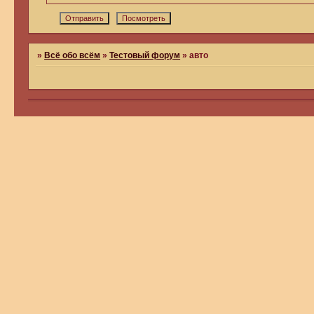
»
Всё обо всём
»
Тестовый форум
»
авто