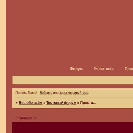
Форум
Участники
Пра
Привет, Гость!
Войдите
или
зарегистрируйтесь
.
»
Всё обо всём
»
Тестовый форум
»
Прости...
Страница:
1