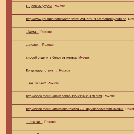
С Добрым утром
Roxette
http://www.youtube.com/watch?v=MGWDXr807O0&feature=youtu.be
Rox
..Зима...
Roxette
...видео...
Roxette
способ отделить белок от желтка
Мурзик
Когда вдруг станет...
Roxette
...так ли это?
Roxette
http://video.mail.ru/mail/shaban.1953/1963/3178.html
Roxette
http://video.mail.ru/mail/elena.rakitina.72/_myvideo/959.html?liked=1
Roxet
....птички...
Roxette