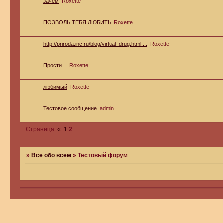
зачем
Roxette
ПОЗВОЛЬ ТЕБЯ ЛЮБИТЬ
Roxette
http://priroda.inc.ru/blog/virtual_drug.html ...
Roxette
Прости...
Roxette
любимый
Roxette
Тестовое сообщение
admin
Страница:
«
1
2
»
Всё обо всём
»
Тестовый форум