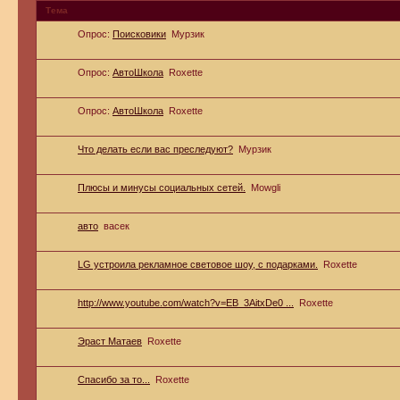
Тема
Опрос:
Поисковики
Мурзик
Опрос:
АвтоШкола
Roxette
Опрос:
АвтоШкола
Roxette
Что делать если вас преследуют?
Мурзик
Плюсы и минусы социальных сетей.
Mowgli
авто
васек
LG устроила рекламное световое шоу, с подарками.
Roxette
http://www.youtube.com/watch?v=EB_3AitxDe0 ...
Roxette
Эраст Матаев
Roxette
Спасибо за то...
Roxette